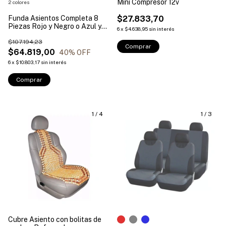
Mini Compresor 12v
2 colores
Funda Asientos Completa 8
$27.833,70
Piezas Rojo y Negro o Azul y
6
x
$4.638,95
sin interés
Negro
$107.194,23
Comprar
$64.819,00
40
% OFF
6
x
$10.803,17
sin interés
Comprar
1
/
4
1
/
3
Cubre Asiento con bolitas de