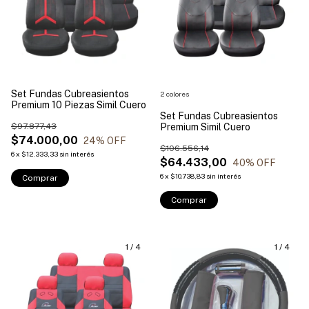
Set Fundas Cubreasientos
2 colores
Premium 10 Piezas Simil Cuero
Set Fundas Cubreasientos
$97.877,43
Premium Simil Cuero
$74.000,00
24
% OFF
$106.556,14
6
x
$12.333,33
sin interés
$64.433,00
40
% OFF
6
x
$10.738,83
sin interés
Comprar
Comprar
1
/
4
1
/
4