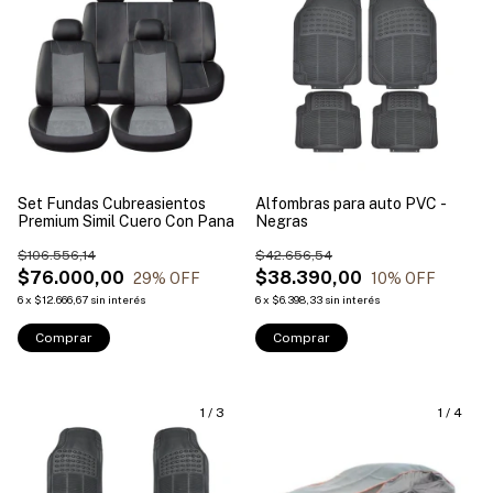
Set Fundas Cubreasientos
Alfombras para auto PVC -
Premium Simil Cuero Con Pana
Negras
$106.556,14
$42.656,54
$76.000,00
$38.390,00
29
% OFF
10
% OFF
6
x
$12.666,67
sin interés
6
x
$6.398,33
sin interés
Comprar
Comprar
1
/
3
1
/
4