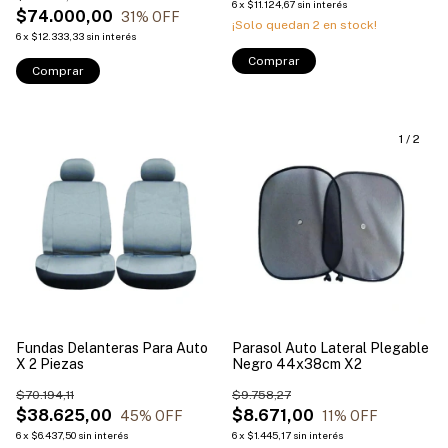
6
x
$11.124,67
sin interés
$74.000,00
31
% OFF
¡Solo quedan
2
en stock!
6
x
$12.333,33
sin interés
Comprar
Comprar
1
/
2
Fundas Delanteras Para Auto
Parasol Auto Lateral Plegable
X 2 Piezas
Negro 44x38cm X2
$70.194,11
$9.758,27
$38.625,00
$8.671,00
45
% OFF
11
% OFF
6
x
$6.437,50
sin interés
6
x
$1.445,17
sin interés