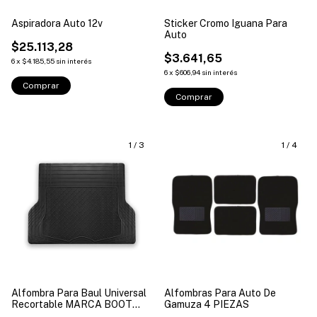
Aspiradora Auto 12v
Sticker Cromo Iguana Para
Auto
$25.113,28
$3.641,65
6
x
$4.185,55
sin interés
6
x
$606,94
sin interés
Comprar
Comprar
1
/
3
1
/
4
Alfombra Para Baul Universal
Alfombras Para Auto De
Recortable MARCA BOOT
Gamuza 4 PIEZAS
MAT 1 PIEZA