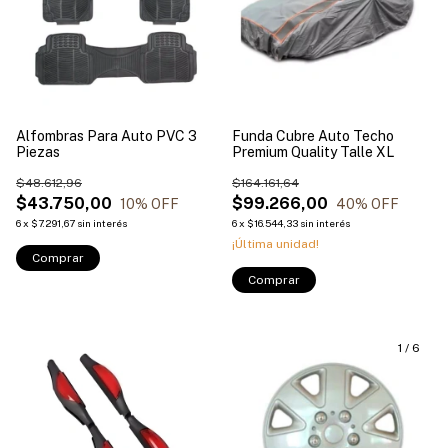
Alfombras Para Auto PVC 3
Funda Cubre Auto Techo
Piezas
Premium Quality Talle XL
$48.612,96
$164.161,64
$43.750,00
$99.266,00
10
% OFF
40
% OFF
6
x
$7.291,67
sin interés
6
x
$16.544,33
sin interés
¡Última unidad!
Comprar
1
/
6