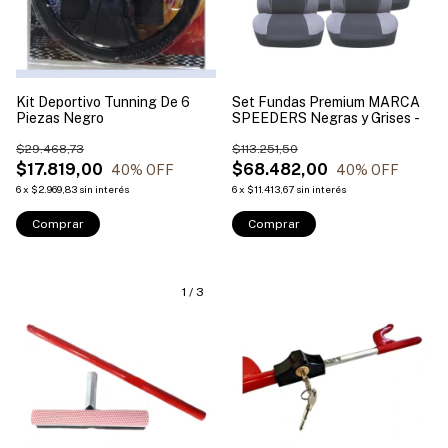
Kit Deportivo Tunning De 6
Set Fundas Premium MARCA
Piezas Negro
SPEEDERS Negras y Grises -
$29.468,73
$113.251,50
$17.819,00
$68.482,00
40
% OFF
40
% OFF
6
x
$2.969,83
sin interés
6
x
$11.413,67
sin interés
Comprar
1
/
3