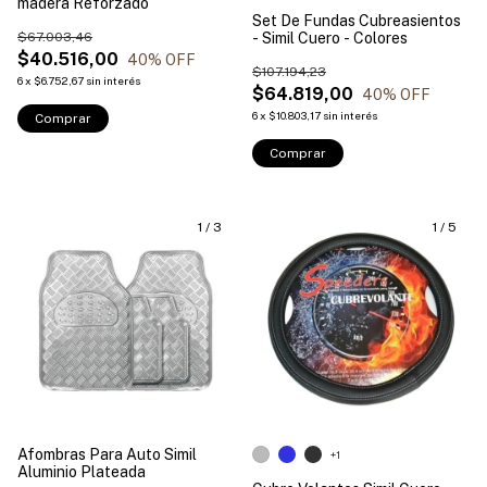
madera Reforzado
Set De Fundas Cubreasientos
$67.003,46
- Simil Cuero - Colores
$40.516,00
40
% OFF
$107.194,23
6
x
$6.752,67
sin interés
$64.819,00
40
% OFF
6
x
$10.803,17
sin interés
Comprar
Comprar
1
/
3
1
/
5
Afombras Para Auto Simil
+1
Aluminio Plateada