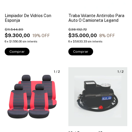
Limpiador De Vidrios Con
Traba Volante Antirrobo Para
Esponja
Auto O Camioneta Legend
$11.544,89
$38.192,72
$9.300,00
$35.000,00
19
% OFF
8
% OFF
6
x
$1.550,00
sin interés
6
x
$5.833,33
sin interés
1
/
2
1
/
2