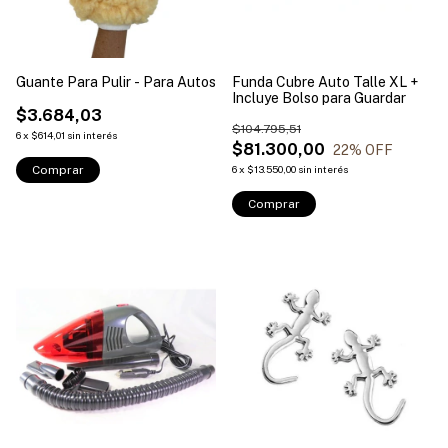
Guante Para Pulir - Para Autos
Funda Cubre Auto Talle XL +
Incluye Bolso para Guardar
$3.684,03
$104.795,51
6
x
$614,01
sin interés
$81.300,00
22
% OFF
Comprar
6
x
$13.550,00
sin interés