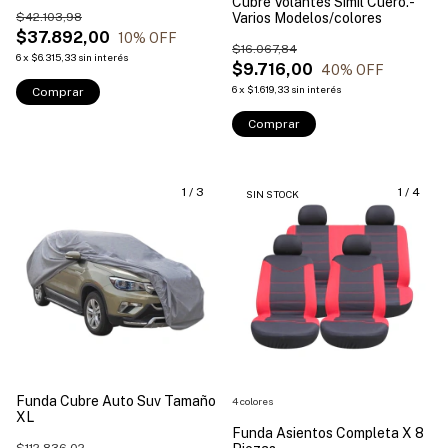
Cubre Volantes Simil Cuero.-
$42.103,98
Varios Modelos/colores
$37.892,00
10
% OFF
$16.067,84
6
x
$6.315,33
sin interés
$9.716,00
40
% OFF
6
x
$1.619,33
sin interés
Comprar
Comprar
1
/
3
1
/
4
SIN STOCK
Funda Cubre Auto Suv Tamaño
4 colores
XL
Funda Asientos Completa X 8