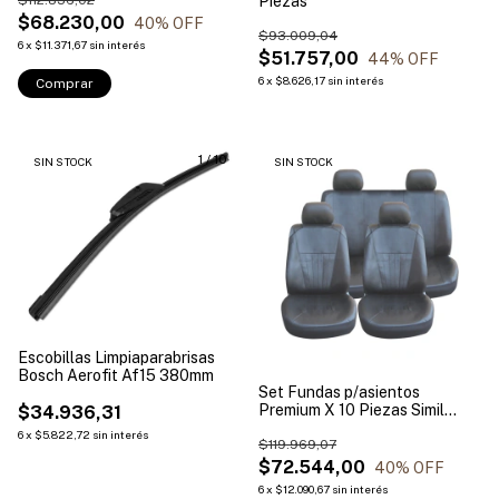
$112.836,02
Piezas
$68.230,00
40
% OFF
$93.009,04
6
x
$11.371,67
sin interés
$51.757,00
44
% OFF
6
x
$8.626,17
sin interés
1
/
10
SIN STOCK
SIN STOCK
Escobillas Limpiaparabrisas
Bosch Aerofit Af15 380mm
Set Fundas p/asientos
Premium X 10 Piezas Simil
$34.936,31
Cuero COLOR NEGRO
6
x
$5.822,72
sin interés
$119.969,07
$72.544,00
40
% OFF
6
x
$12.090,67
sin interés