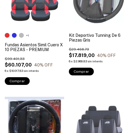
Kit Deportivo Tunning De 6
+1
Piezas Gris
Fundas Asientos Simil Cuero X
10 PIEZAS - PREMIUM
$29.468,73
$17.819,00
40
% OFF
$99.401,33
6
x
$2.969,83
sin interés
$60.107,00
40
% OFF
6
x
$10.017,83
sin interés
Comprar
1
/
4