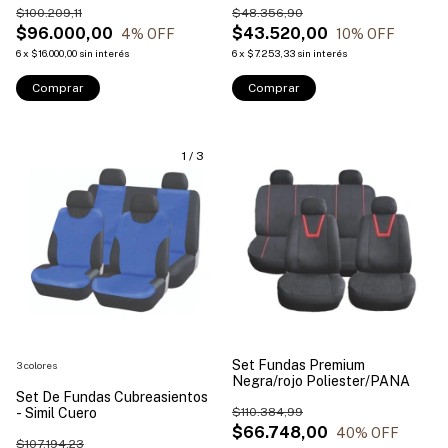
$100.209,11
$48.356,90
$96.000,00
$43.520,00
4
% OFF
10
% OFF
6
x
$16.000,00
sin interés
6
x
$7.253,33
sin interés
Comprar
Comprar
1
/
3
Set Fundas Premium
3 colores
Negra/rojo Poliester/PANA
Set De Fundas Cubreasientos
- Simil Cuero
$110.384,99
$66.748,00
40
% OFF
$107.194,23