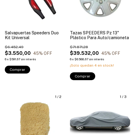
Salvapuertas Speeders Duo
Tazas SPEEDERS Pz 13"
Kit Universal
Plástico Para Auto/camioneta
$6.452,49
$71.871,28
$3.550,00
$39.532,00
45
% OFF
45
% OFF
6
x
$591,67
sin interés
6
x
$6.588,67
sin interés
¡Solo quedan
4
en stock!
Comprar
Comprar
1
/
2
1
/
3