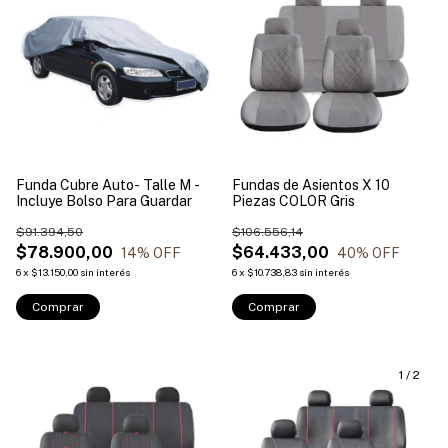
Funda Cubre Auto- Talle M -
Fundas de Asientos X 10
Incluye Bolso Para Guardar
Piezas COLOR Gris
$91.394,50
$106.556,14
$78.900,00
$64.433,00
14
% OFF
40
% OFF
6
x
$13.150,00
sin interés
6
x
$10.738,83
sin interés
Comprar
1
/
2