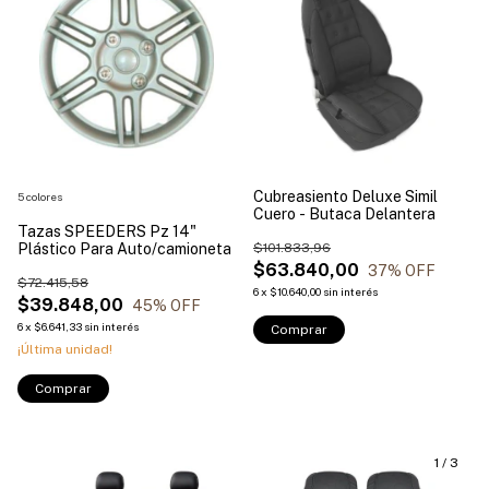
Cubreasiento Deluxe Simil
5 colores
Cuero - Butaca Delantera
Tazas SPEEDERS Pz 14"
Plástico Para Auto/camioneta
$101.833,96
$63.840,00
37
% OFF
$72.415,58
6
x
$10.640,00
sin interés
$39.848,00
45
% OFF
6
x
$6.641,33
sin interés
¡Última unidad!
Comprar
1
/
3