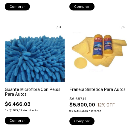
Comprar
1
/
3
1
/
2
Guante Microfibra Con Pelos
Franela Sintética Para Autos
Para Autos
$6.687,14
$6.466,03
$5.900,00
12
% OFF
6
x
$1.077,67
sin interés
6
x
$983,33
sin interés
Comprar
Comprar