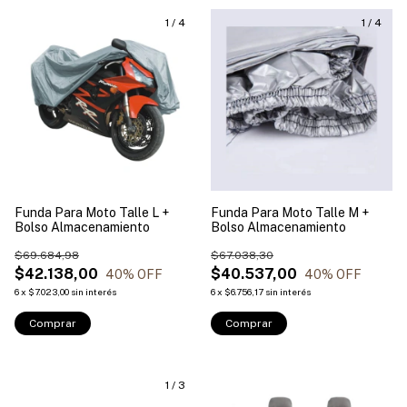
1
/
4
1
/
4
Funda Para Moto Talle L +
Funda Para Moto Talle M +
Bolso Almacenamiento
Bolso Almacenamiento
$69.684,98
$67.038,30
$42.138,00
$40.537,00
40
% OFF
40
% OFF
6
x
$7.023,00
sin interés
6
x
$6.756,17
sin interés
Comprar
Comprar
1
/
3