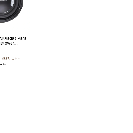
Pulgadas Para
uetower
26
% OFF
terés