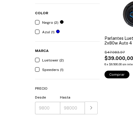
COLOR
Negro (2)
Azul (1)
Parlantes Lue
2x80w Auto 4 
MARCA
$47.083,97
$39.000,0
Luetower (2)
6
x
$6.500,00
sin int
Speeders (1)
Comprar
PRECIO
Desde
Hasta