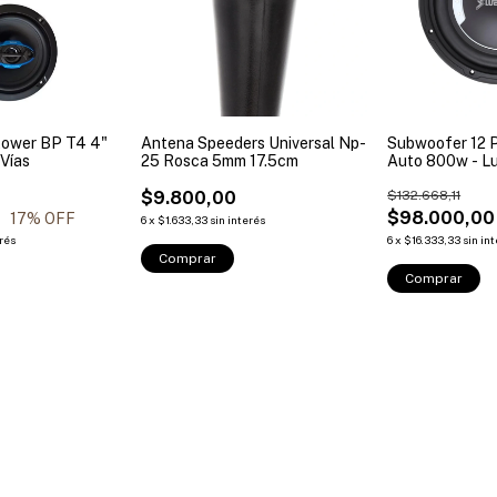
tower BP T4 4"
Antena Speeders Universal Np-
Subwoofer 12 
Vías
25 Rosca 5mm 17.5cm
Auto 800w - L
Bm300t6
$9.800,00
$132.668,11
0
$98.000,00
17
% OFF
6
x
$1.633,33
sin interés
erés
6
x
$16.333,33
sin in
Comprar
Comprar