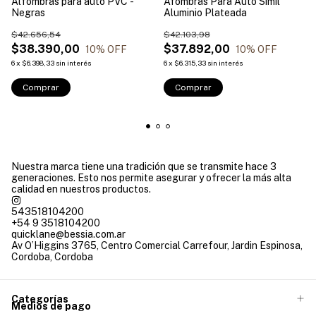
Alfombras para auto PVC -
Afombras Para Auto Simil
Negras
Aluminio Plateada
$42.656,54
$42.103,98
$38.390,00
$37.892,00
10
% OFF
10
% OFF
6
x
$6.398,33
sin interés
6
x
$6.315,33
sin interés
Comprar
Comprar
Nuestra marca tiene una tradición que se transmite hace 3
generaciones. Esto nos permite asegurar y ofrecer la más alta
calidad en nuestros productos.
543518104200
+54 9 3518104200
quicklane@bessia.com.ar
Av O’Higgins 3765, Centro Comercial Carrefour, Jardin Espinosa,
Cordoba, Cordoba
Categorías
Medios de pago