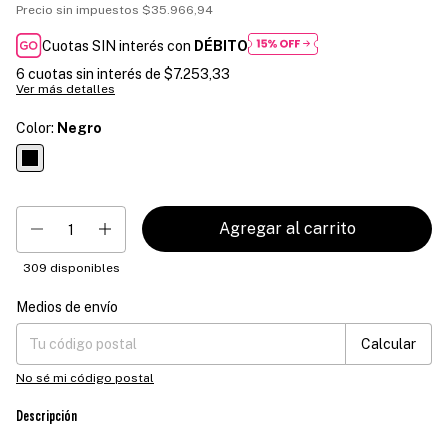
Precio sin impuestos
$35.966,94
Cuotas SIN interés con
DÉBITO
6
cuotas sin interés de
$7.253,33
Ver más detalles
Color:
Negro
309
disponibles
Medios de envío
Entregas para el CP:
Cambiar CP
Calcular
No sé mi código postal
Descripción