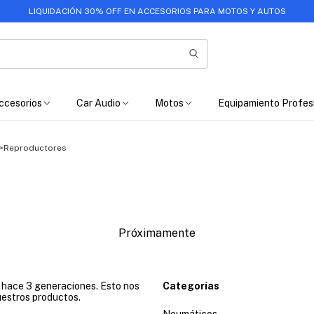
LIQUIDACIÓN 30% OFF EN ACCESORIOS PARA MOTOS Y AUTOS
ccesorios
Car Audio
Motos
Equipamiento Profes
>
Reproductores
Próximamente
e hace 3 generaciones. Esto nos
Categorías
uestros productos.
Neumáticos