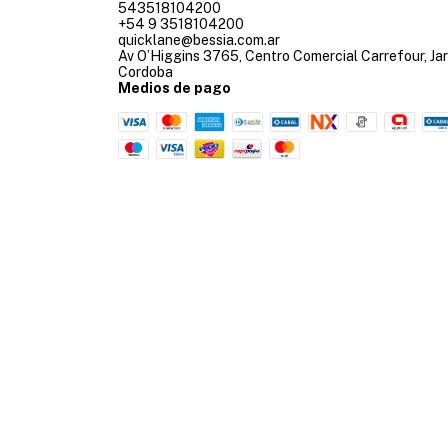
543518104200
+54 9 3518104200
quicklane@bessia.com.ar
Av O’Higgins 3765, Centro Comercial Carrefour, Jar
Cordoba
Medios de pago