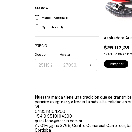
MARCA
Eshop Bessia (1)
Speeders (1)
Aspiradora Aut
PRECIO
$25.113,28
6
x
$4.185,55
sin int
Desde
Hasta
Comprar
Nuestra marca tiene una tradición que se transmit
permite asegurar y ofrecer la más alta calidad en n
543518104200
+54 9 3518104200
quicklane@bessia.com.ar
Av O’Higgins 3765, Centro Comercial Carrefour, Jar
Cordoba