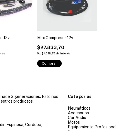
o 12v
Mini Compresor 12v
$27.833,70
erés
6
x
$4.638,95
sin interés
Comprar
e hace 3 generaciones. Esto nos
Categorías
uestros productos.
Neumáticos
Accesorios
Car Audio
Motos
din Espinosa, Cordoba,
Equipamiento Profesional