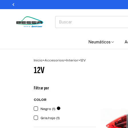
Neumáticos
A
Inicio
>
Accesorios
>
Interior
>
12V
12V
Filtrar por
COLOR
Negro (1)
Gris/rojo (1)