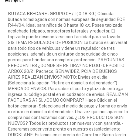
Descripción
BUTACA BB+CARE : GRUPO 0+ / I ( 0-18 KG.) Cómoda
butaca homologada con normas europeas de seguridad ECE
R44/04. Ideal para niños de 0 hasta 18 kg. Posee tapizado
acolchado felpado, protectores laterales y reductor. El
tapizado puede desmontarse con facilidad para su lavado.
SISTEMA REGULADOR DE POSICIÓN La butaca es universal
para todo tipo de vehículos y tiene un regulador de tres
posiciones, además de un cinturón de seguridad de cinco
puntos para brindar una completa protección. PREGUNTAS
FRECUENTES ¿DONDE SE RETIRA? NORLOG - DEPOSITO
ARBOX 20/21 Pacheco, BENAVIDEZ, PCIA DE BUENOS
AIRES REALIZAN ENVÍOS? MOTO: Envíos en el día
(Selecciona la opción "Retiro en domicilio del vendedor")
MERCADO ENVÍOS: Para saber el costo y plazo de entrega
ingresa tu código postal en el cotizador de envíos. REALIZAN
FACTURAS A? Si. ¿COMO COMPRAR? Hace Click en el
botón comprar - Selecciona el medio de pago y forma de envío
o retirar en domicilio del vendedor. Una vez que nos aparece la
compra nos contactamos con vos. ¿LOS PRODUCTOS SON
NUEVOS? Todos los productos son nuevos y con garantía. -
Esperamos poder verlo pronto en nuestro establecimiento
QUICKLANE. Estamos en el predio de Carrefour Barrio Jardin,