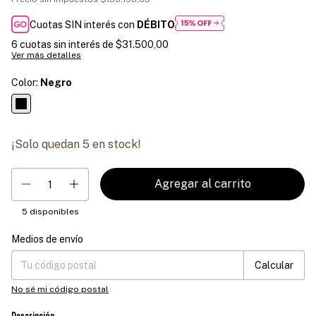
Cuotas SIN interés con
DÉBITO
6
cuotas sin interés de
$31.500,00
Ver más detalles
Color:
Negro
¡Solo quedan
5
en stock!
5
disponibles
Medios de envío
Entregas para el CP:
Cambiar CP
Calcular
No sé mi código postal